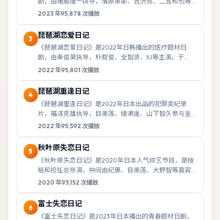
剧，由猪股隆一执导，清原果耶、吉沢亮、二宫和也等
主演，于2023年1月8日首播。故事以都市生活...
2023
年
95,878
次播放
琵琶湖恋爱日记
3
《琵琶湖恋爱日记》是2022年日韩播出的医疗题材日
剧，由奉俊昊执导，朴叙俊、全智贤、IU等主演，于
2022年9月19日首播。故事以都市生活与人际...
2022
年
95,801
次播放
琵琶湖重逢日记
4
《琵琶湖重逢日记》是2022年日本出品的犯罪类纪录
片，福泽克雄执导，目黑莲、绫濑遥、山下智久参与呈
现，2022年3月20日上线。以真实记录与深度...
2022
年
95,592
次播放
秋叶原失恋日记
5
《秋叶原失恋日记》是2020年日本人气综艺节目，是枝
裕和担任总导演，仲间由纪惠、目黑莲、大野智等嘉宾
常驻，2020年6月8日正式开播。节目以轻松...
2020
年
93,152
次播放
富士失恋日记
6
《富士失恋日记》是2023年日本播出的青春题材日剧，