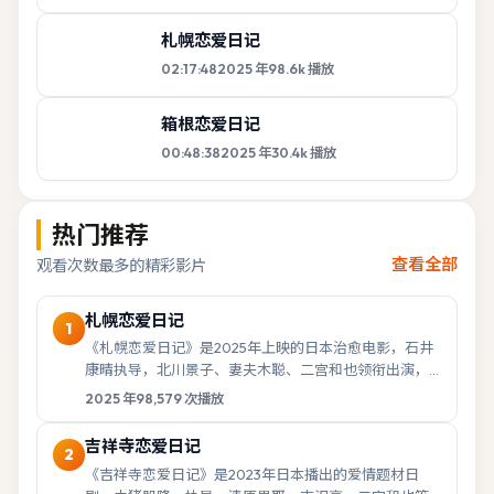
札幌恋爱日记
02:17:48
2025
年
98.6k
播放
箱根恋爱日记
00:48:38
2025
年
30.4k
播放
热门推荐
查看全部
观看次数最多的精彩影片
札幌恋爱日记
1
《札幌恋爱日记》是2025年上映的日本治愈电影，石井
康晴执导，北川景子、妻夫木聪、二宫和也领衔出演，
2025年4月27日登陆院线。影片以人物抉择...
2025
年
98,579
次播放
吉祥寺恋爱日记
2
《吉祥寺恋爱日记》是2023年日本播出的爱情题材日