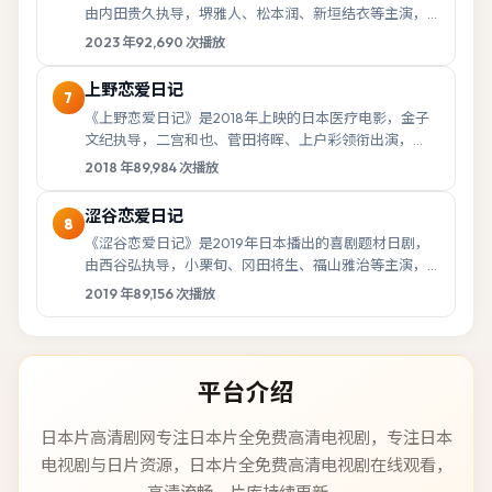
由内田贵久执导，堺雅人、松本润、新垣结衣等主演，
于2023年3月27日首播。故事以都市生活与...
2023
年
92,690
次播放
上野恋爱日记
7
《上野恋爱日记》是2018年上映的日本医疗电影，金子
文纪执导，二宫和也、菅田将晖、上户彩领衔出演，
2018年12月28日登陆院线。影片以人物抉择...
2018
年
89,984
次播放
涩谷恋爱日记
8
《涩谷恋爱日记》是2019年日本播出的喜剧题材日剧，
由西谷弘执导，小栗旬、冈田将生、福山雅治等主演，
于2019年6月13日首播。故事以都市生活与...
2019
年
89,156
次播放
平台介绍
日本片高清剧网
专注
日本片全免费高清电视剧
，
专注日本
电视剧与日片资源，日本片全免费高清电视剧在线观看，