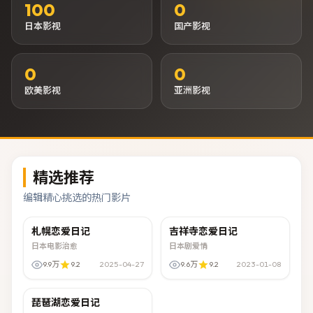
100
0
日本影视
国产影视
0
0
欧美影视
亚洲影视
精选推荐
编辑精心挑选的热门影片
02:17:48
1080P
00:24:18
1080P
札幌恋爱日记
吉祥寺恋爱日记
NEW
NEW
日本电影治愈
日本剧爱情
9.9万
9.2
2025-04-27
9.6万
9.2
2023-01-08
00:29:07
臻彩画质
琵琶湖恋爱日记
NEW